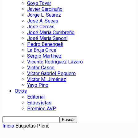
Goyo Tovar
Javier Garcinuño
Jorge L. Suárez
José A. Secas
José Cercas
José María Cumbreño
José María Saponi
Pedro Benengeli
La Bruja Circe
Sergio Martínez
Vicente Rodríguez Lázaro
Victor Casco
Víctor Gabriel Peguero
Victor M. Jiménez
Yayo Pino
Otros
Editorial
Entrevistas
Premios AVP
Inicio
Etiquetas
Pleno