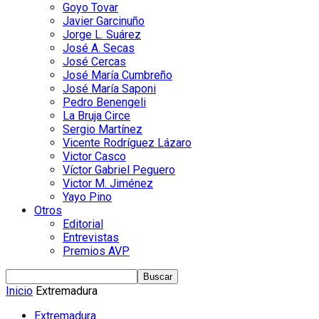
Goyo Tovar
Javier Garcinuño
Jorge L. Suárez
José A. Secas
José Cercas
José María Cumbreño
José María Saponi
Pedro Benengeli
La Bruja Circe
Sergio Martínez
Vicente Rodríguez Lázaro
Victor Casco
Víctor Gabriel Peguero
Victor M. Jiménez
Yayo Pino
Otros
Editorial
Entrevistas
Premios AVP
Inicio
Extremadura
Extremadura