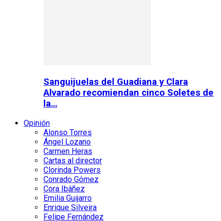
Sanguijuelas del Guadiana y Clara
Alvarado recomiendan cinco Soletes de
la…
Opinión
Alonso Torres
Ángel Lozano
Carmen Heras
Cartas al director
Clorinda Powers
Conrado Gómez
Cora Ibáñez
Emilia Guijarro
Enrique Silveira
Felipe Fernández