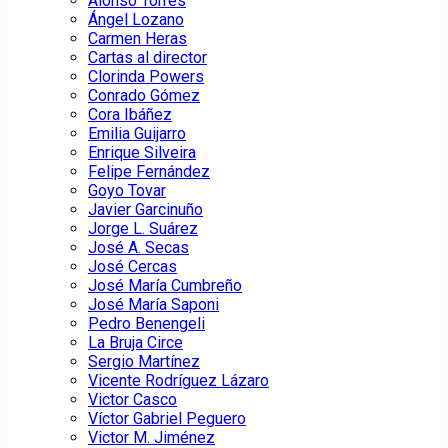
Alonso Torres
Ángel Lozano
Carmen Heras
Cartas al director
Clorinda Powers
Conrado Gómez
Cora Ibáñez
Emilia Guijarro
Enrique Silveira
Felipe Fernández
Goyo Tovar
Javier Garcinuño
Jorge L. Suárez
José A. Secas
José Cercas
José María Cumbreño
José María Saponi
Pedro Benengeli
La Bruja Circe
Sergio Martínez
Vicente Rodríguez Lázaro
Victor Casco
Víctor Gabriel Peguero
Victor M. Jiménez