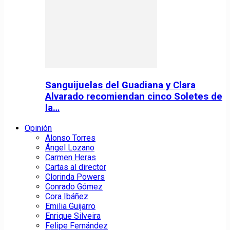
Sanguijuelas del Guadiana y Clara
Alvarado recomiendan cinco Soletes de
la…
Opinión
Alonso Torres
Ángel Lozano
Carmen Heras
Cartas al director
Clorinda Powers
Conrado Gómez
Cora Ibáñez
Emilia Guijarro
Enrique Silveira
Felipe Fernández