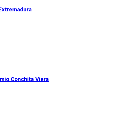
 Extremadura
remio Conchita Viera