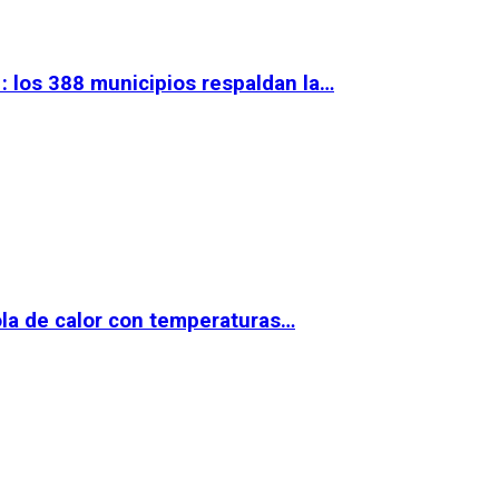
 los 388 municipios respaldan la…
la de calor con temperaturas…