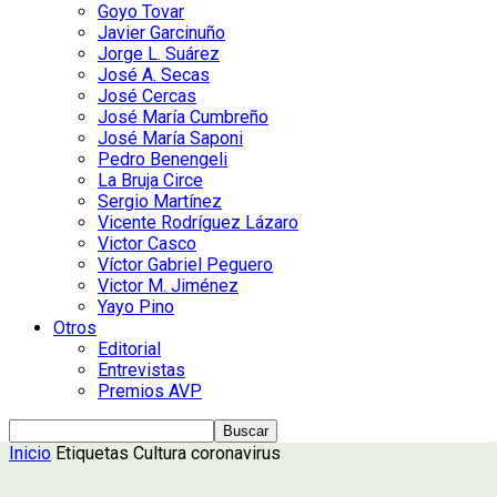
Goyo Tovar
Javier Garcinuño
Jorge L. Suárez
José A. Secas
José Cercas
José María Cumbreño
José María Saponi
Pedro Benengeli
La Bruja Circe
Sergio Martínez
Vicente Rodríguez Lázaro
Victor Casco
Víctor Gabriel Peguero
Victor M. Jiménez
Yayo Pino
Otros
Editorial
Entrevistas
Premios AVP
Inicio
Etiquetas
Cultura coronavirus