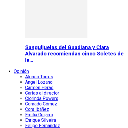
Sanguijuelas del Guadiana y Clara
Alvarado recomiendan cinco Soletes de
la…
Opinión
Alonso Torres
Ángel Lozano
Carmen Heras
Cartas al director
Clorinda Powers
Conrado Gómez
Cora Ibáñez
Emilia Guijarro
Enrique Silveira
Felipe Fernández