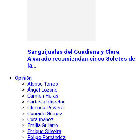
Sanguijuelas del Guadiana y Clara
Alvarado recomiendan cinco Soletes de
la…
Opinión
Alonso Torres
Ángel Lozano
Carmen Heras
Cartas al director
Clorinda Powers
Conrado Gómez
Cora Ibáñez
Emilia Guijarro
Enrique Silveira
Felipe Fernández