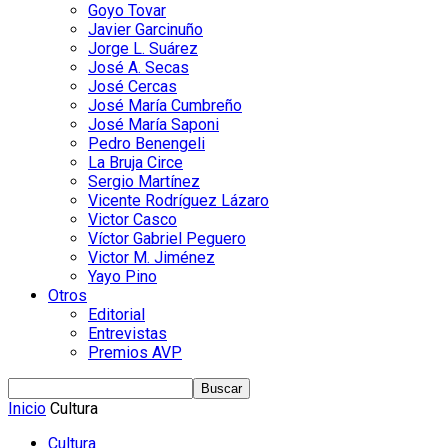
Goyo Tovar
Javier Garcinuño
Jorge L. Suárez
José A. Secas
José Cercas
José María Cumbreño
José María Saponi
Pedro Benengeli
La Bruja Circe
Sergio Martínez
Vicente Rodríguez Lázaro
Victor Casco
Víctor Gabriel Peguero
Victor M. Jiménez
Yayo Pino
Otros
Editorial
Entrevistas
Premios AVP
Inicio
Cultura
Cultura