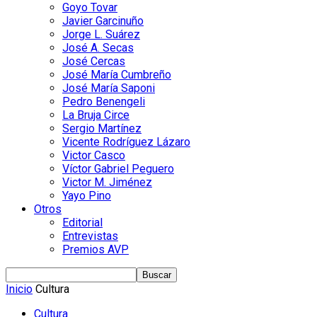
Goyo Tovar
Javier Garcinuño
Jorge L. Suárez
José A. Secas
José Cercas
José María Cumbreño
José María Saponi
Pedro Benengeli
La Bruja Circe
Sergio Martínez
Vicente Rodríguez Lázaro
Victor Casco
Víctor Gabriel Peguero
Victor M. Jiménez
Yayo Pino
Otros
Editorial
Entrevistas
Premios AVP
Inicio
Cultura
Cultura