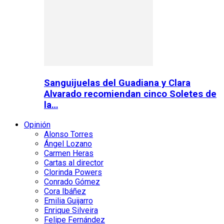
Sanguijuelas del Guadiana y Clara
Alvarado recomiendan cinco Soletes de
la…
Opinión
Alonso Torres
Ángel Lozano
Carmen Heras
Cartas al director
Clorinda Powers
Conrado Gómez
Cora Ibáñez
Emilia Guijarro
Enrique Silveira
Felipe Fernández