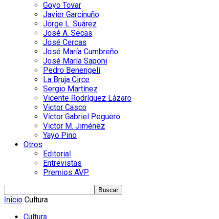
Goyo Tovar
Javier Garcinuño
Jorge L. Suárez
José A. Secas
José Cercas
José María Cumbreño
José María Saponi
Pedro Benengeli
La Bruja Circe
Sergio Martínez
Vicente Rodríguez Lázaro
Victor Casco
Víctor Gabriel Peguero
Victor M. Jiménez
Yayo Pino
Otros
Editorial
Entrevistas
Premios AVP
Inicio
Cultura
Cultura