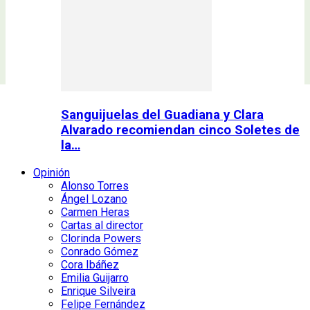
Sanguijuelas del Guadiana y Clara
Alvarado recomiendan cinco Soletes de
la…
Opinión
Alonso Torres
Ángel Lozano
Carmen Heras
Cartas al director
Clorinda Powers
Conrado Gómez
Cora Ibáñez
Emilia Guijarro
Enrique Silveira
Felipe Fernández