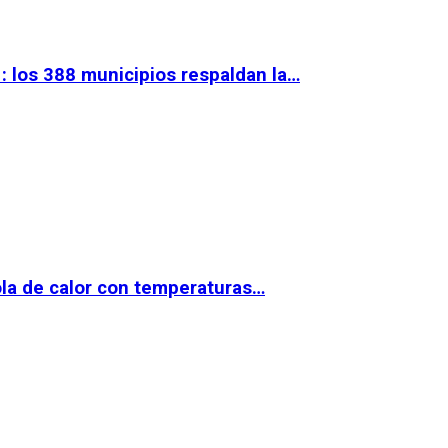
 los 388 municipios respaldan la…
la de calor con temperaturas…