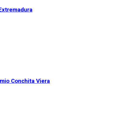
 Extremadura
remio Conchita Viera