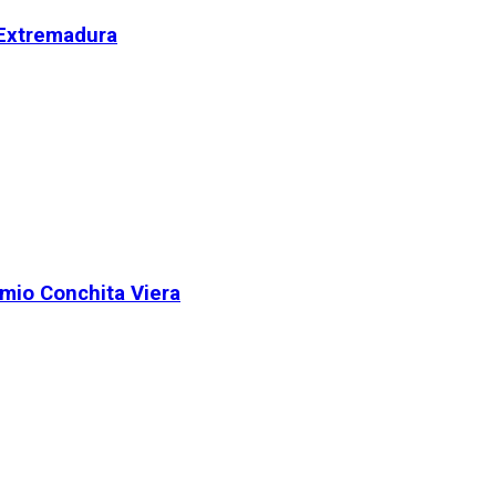
 Extremadura
remio Conchita Viera