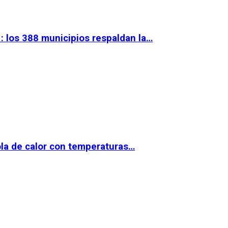
 los 388 municipios respaldan la…
la de calor con temperaturas…