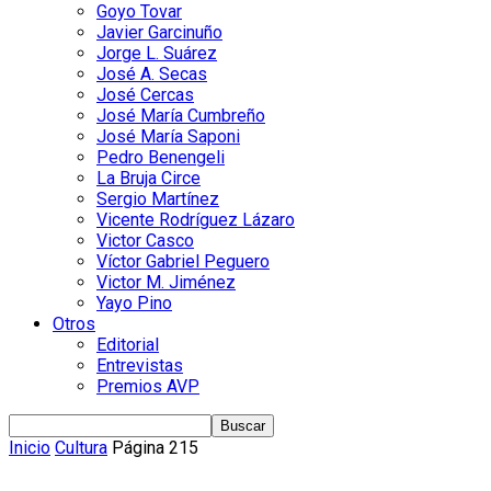
Goyo Tovar
Javier Garcinuño
Jorge L. Suárez
José A. Secas
José Cercas
José María Cumbreño
José María Saponi
Pedro Benengeli
La Bruja Circe
Sergio Martínez
Vicente Rodríguez Lázaro
Victor Casco
Víctor Gabriel Peguero
Victor M. Jiménez
Yayo Pino
Otros
Editorial
Entrevistas
Premios AVP
Inicio
Cultura
Página 215