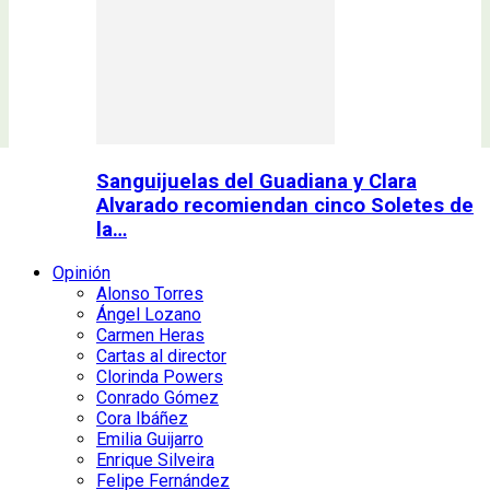
Sanguijuelas del Guadiana y Clara
Alvarado recomiendan cinco Soletes de
la…
Opinión
Alonso Torres
Ángel Lozano
Carmen Heras
Cartas al director
Clorinda Powers
Conrado Gómez
Cora Ibáñez
Emilia Guijarro
Enrique Silveira
Felipe Fernández