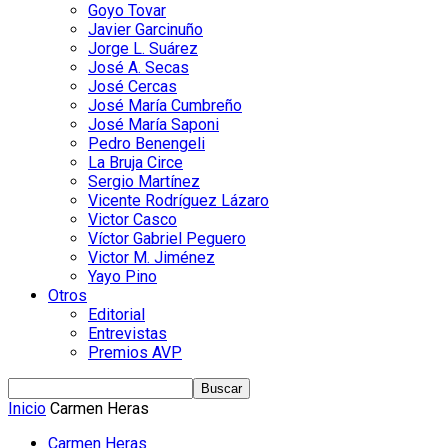
Goyo Tovar
Javier Garcinuño
Jorge L. Suárez
José A. Secas
José Cercas
José María Cumbreño
José María Saponi
Pedro Benengeli
La Bruja Circe
Sergio Martínez
Vicente Rodríguez Lázaro
Victor Casco
Víctor Gabriel Peguero
Victor M. Jiménez
Yayo Pino
Otros
Editorial
Entrevistas
Premios AVP
Inicio
Carmen Heras
Carmen Heras