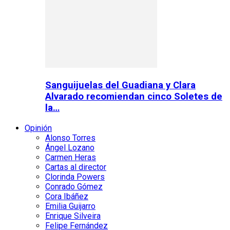
Sanguijuelas del Guadiana y Clara
Alvarado recomiendan cinco Soletes de
la…
Opinión
Alonso Torres
Ángel Lozano
Carmen Heras
Cartas al director
Clorinda Powers
Conrado Gómez
Cora Ibáñez
Emilia Guijarro
Enrique Silveira
Felipe Fernández