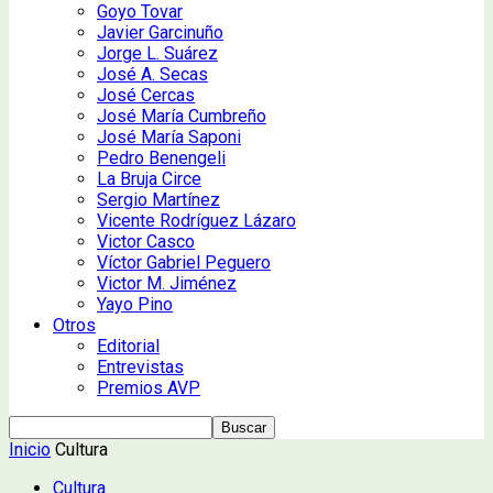
Goyo Tovar
Javier Garcinuño
Jorge L. Suárez
José A. Secas
José Cercas
José María Cumbreño
José María Saponi
Pedro Benengeli
La Bruja Circe
Sergio Martínez
Vicente Rodríguez Lázaro
Victor Casco
Víctor Gabriel Peguero
Victor M. Jiménez
Yayo Pino
Otros
Editorial
Entrevistas
Premios AVP
Inicio
Cultura
Cultura