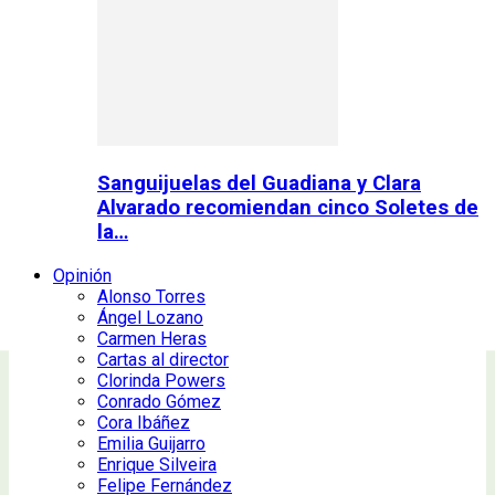
Sanguijuelas del Guadiana y Clara
Alvarado recomiendan cinco Soletes de
la…
Opinión
Alonso Torres
Ángel Lozano
Carmen Heras
Cartas al director
Clorinda Powers
Conrado Gómez
Cora Ibáñez
Emilia Guijarro
Enrique Silveira
Felipe Fernández