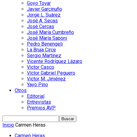
Goyo Tovar
Javier Garcinuño
Jorge L. Suárez
José A. Secas
José Cercas
José María Cumbreño
José María Saponi
Pedro Benengeli
La Bruja Circe
Sergio Martínez
Vicente Rodríguez Lázaro
Victor Casco
Víctor Gabriel Peguero
Victor M. Jiménez
Yayo Pino
Otros
Editorial
Entrevistas
Premios AVP
Inicio
Carmen Heras
Carmen Heras