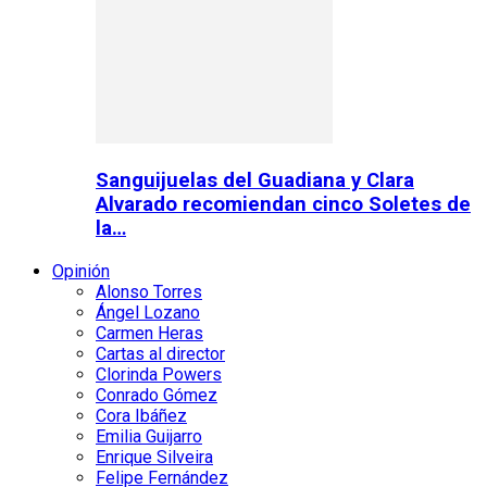
Sanguijuelas del Guadiana y Clara
Alvarado recomiendan cinco Soletes de
la…
Opinión
Alonso Torres
Ángel Lozano
Carmen Heras
Cartas al director
Clorinda Powers
Conrado Gómez
Cora Ibáñez
Emilia Guijarro
Enrique Silveira
Felipe Fernández