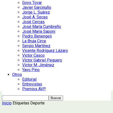
Goyo Tovar
Javier Garcinuño
Jorge L. Suárez
José A. Secas
José Cercas
José María Cumbreño
José María Saponi
Pedro Benengeli
La Bruja Circe
Sergio Martínez
Vicente Rodríguez Lázaro
Victor Casco
Víctor Gabriel Peguero
Victor M. Jiménez
Yayo Pino
Otros
Editorial
Entrevistas
Premios AVP
Inicio
Etiquetas
Deporte