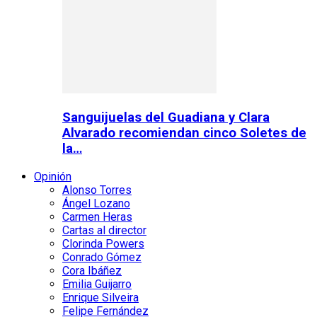
Sanguijuelas del Guadiana y Clara
Alvarado recomiendan cinco Soletes de
la…
Opinión
Alonso Torres
Ángel Lozano
Carmen Heras
Cartas al director
Clorinda Powers
Conrado Gómez
Cora Ibáñez
Emilia Guijarro
Enrique Silveira
Felipe Fernández