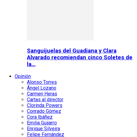
Sanguijuelas del Guadiana y Clara
Alvarado recomiendan cinco Soletes de
la…
Opinión
Alonso Torres
Ángel Lozano
Carmen Heras
Cartas al director
Clorinda Powers
Conrado Gómez
Cora Ibáñez
Emilia Guijarro
Enrique Silveira
Felipe Fernández