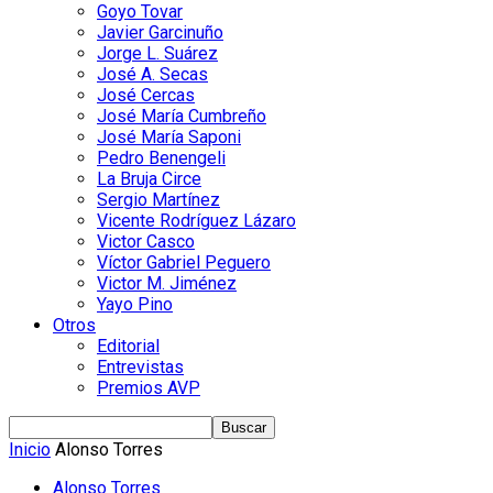
Goyo Tovar
Javier Garcinuño
Jorge L. Suárez
José A. Secas
José Cercas
José María Cumbreño
José María Saponi
Pedro Benengeli
La Bruja Circe
Sergio Martínez
Vicente Rodríguez Lázaro
Victor Casco
Víctor Gabriel Peguero
Victor M. Jiménez
Yayo Pino
Otros
Editorial
Entrevistas
Premios AVP
Inicio
Alonso Torres
Alonso Torres