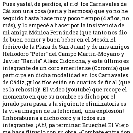
Pues yastà!, de perdíos, al río!: los Carnavales de
Cài son una cosa (seria y hermosa) que yo no he
seguido hasta hace muy poco tiempo (4 años, no
más), y lo empecé a hacer por la insistencia de
mi amiga Mónica Fernández (que tanto nos dio
de buen comer y buen beber en el Mesón El
Ibérico de la Plaza de San Juan) y de mis amigos
Heliodoro “Peter” del Campo Martín-Moyano y
Javier “Ranita” Aláez Cidoncha, y este último es
integrante de un coro emeritense (Coromía) que
participa en dicha modalidad en los Carnavales
de Cádiz, ¡y los tíos están en cuartos de final (que
es la rehostia)!. El video (youtube) que recoge el
momento en que su nombre es dicho por el
jurado para pasar a la siguiente eliminatoria es
la viva imagen de la felicidad, ¡una explosión!
Enhorabuena a dicho coro y a todos sus
integrantes. ¡Ah!, pa terminar: Brueghel El Viejo
me hace fliparlo con su obra, «Combate entre don