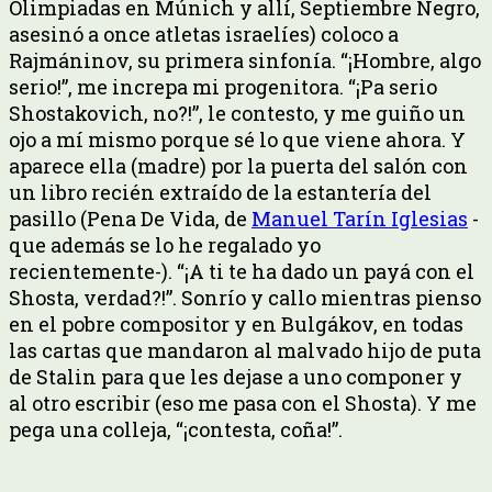
Olimpiadas en Múnich y allí, Septiembre Negro,
asesinó a once atletas israelíes) coloco a
Rajmáninov, su primera sinfonía. “¡Hombre, algo
serio!”, me increpa mi progenitora. “¡Pa serio
Shostakovich, no?!”, le contesto, y me guiño un
ojo a mí mismo porque sé lo que viene ahora. Y
aparece ella (madre) por la puerta del salón con
un libro recién extraído de la estantería del
pasillo (Pena De Vida, de
Manuel Tarín Iglesias
-
que además se lo he regalado yo
recientemente-). “¡A ti te ha dado un payá con el
Shosta, verdad?!”. Sonrío y callo mientras pienso
en el pobre compositor y en Bulgákov, en todas
las cartas que mandaron al malvado hijo de puta
de Stalin para que les dejase a uno componer y
al otro escribir (eso me pasa con el Shosta). Y me
pega una colleja, “¡contesta, coña!”.