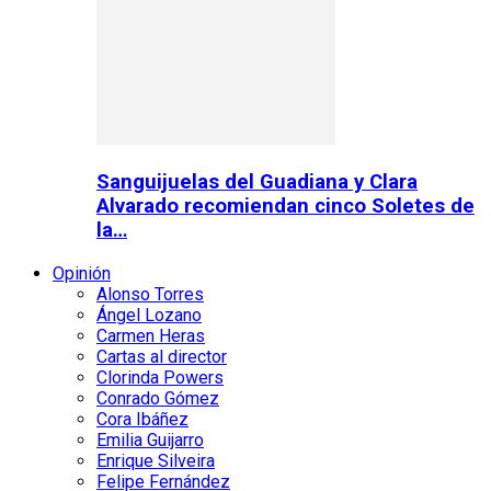
Sanguijuelas del Guadiana y Clara
Alvarado recomiendan cinco Soletes de
la…
Opinión
Alonso Torres
Ángel Lozano
Carmen Heras
Cartas al director
Clorinda Powers
Conrado Gómez
Cora Ibáñez
Emilia Guijarro
Enrique Silveira
Felipe Fernández