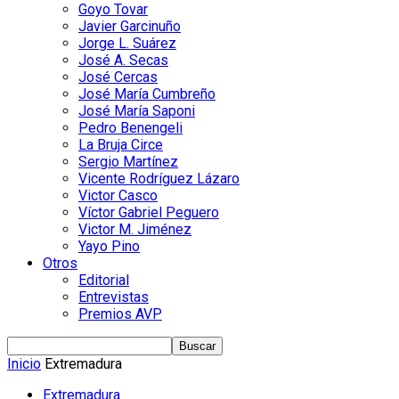
Goyo Tovar
Javier Garcinuño
Jorge L. Suárez
José A. Secas
José Cercas
José María Cumbreño
José María Saponi
Pedro Benengeli
La Bruja Circe
Sergio Martínez
Vicente Rodríguez Lázaro
Victor Casco
Víctor Gabriel Peguero
Victor M. Jiménez
Yayo Pino
Otros
Editorial
Entrevistas
Premios AVP
Inicio
Extremadura
Extremadura