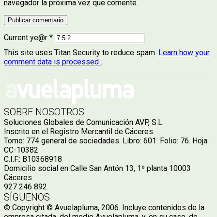
navegador la próxima vez que comente.
Current ye@r
*
This site uses Titan Security to reduce spam.
Learn how your
comment data is processed
.
SOBRE NOSOTROS
Soluciones Globales de Comunicación AVP, S.L.
Inscrito en el Registro Mercantil de Cáceres
Tomo: 774 general de sociedades. Libro: 601. Folio: 76. Hoja:
CC-10382
C.I.F.: B10368918
Domicilio social en Calle San Antón 13, 1º planta 10003
Cáceres
927 246 892
SÍGUENOS
© Copyright © Avuelapluma, 2006. Incluye contenidos de la
empresa citada, del medio Avuelapluma, y, en su caso, de