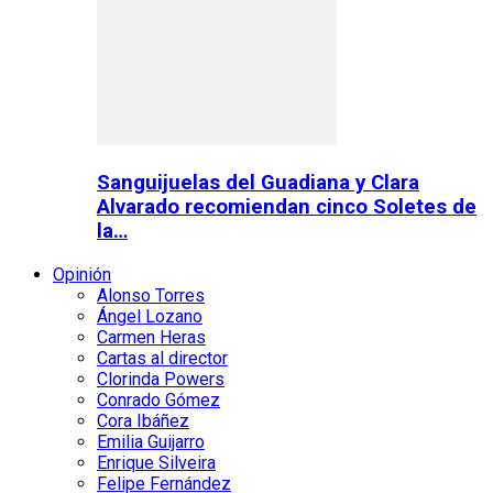
Sanguijuelas del Guadiana y Clara
Alvarado recomiendan cinco Soletes de
la…
Opinión
Alonso Torres
Ángel Lozano
Carmen Heras
Cartas al director
Clorinda Powers
Conrado Gómez
Cora Ibáñez
Emilia Guijarro
Enrique Silveira
Felipe Fernández