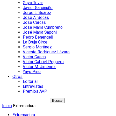
Goyo Tovar
Javier Garcinuño
Jorge L. Suárez
José A. Secas
José Cercas
José María Cumbreño
José María Saponi
Pedro Benengeli
La Bruja Circe
Sergio Martínez
Vicente Rodríguez Lázaro
Victor Casco
Víctor Gabriel Peguero
Victor M. Jiménez
Yayo Pino
Otros
Editorial
Entrevistas
Premios AVP
Inicio
Extremadura
Extremadura