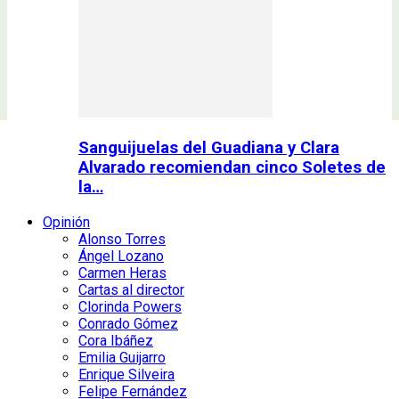
Sanguijuelas del Guadiana y Clara
Alvarado recomiendan cinco Soletes de
la…
Opinión
Alonso Torres
Ángel Lozano
Carmen Heras
Cartas al director
Clorinda Powers
Conrado Gómez
Cora Ibáñez
Emilia Guijarro
Enrique Silveira
Felipe Fernández