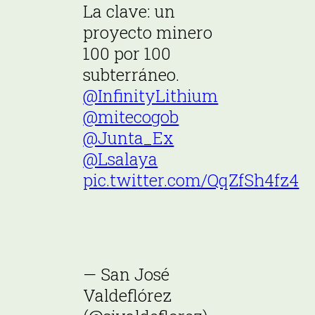
La clave: un
proyecto minero
100 por 100
subterráneo.
@InfinityLithium
@mitecogob
@Junta_Ex
@Lsalaya
pic.twitter.com/QqZfSh4fz4
— San José
Valdeflórez