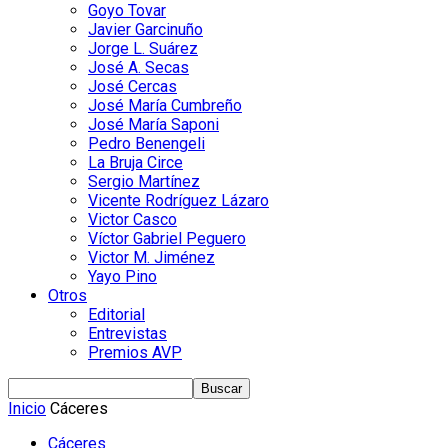
Goyo Tovar
Javier Garcinuño
Jorge L. Suárez
José A. Secas
José Cercas
José María Cumbreño
José María Saponi
Pedro Benengeli
La Bruja Circe
Sergio Martínez
Vicente Rodríguez Lázaro
Victor Casco
Víctor Gabriel Peguero
Victor M. Jiménez
Yayo Pino
Otros
Editorial
Entrevistas
Premios AVP
Inicio
Cáceres
Cáceres