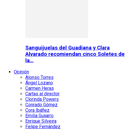
Sanguijuelas del Guadiana y Clara
Alvarado recomiendan cinco Soletes de
la…
Opinión
Alonso Torres
Ángel Lozano
Carmen Heras
Cartas al director
Clorinda Powers
Conrado Gómez
Cora Ibáñez
Emilia Guijarro
Enrique Silveira
Felipe Fernández