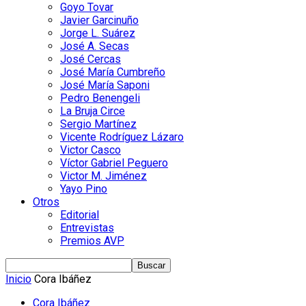
Goyo Tovar
Javier Garcinuño
Jorge L. Suárez
José A. Secas
José Cercas
José María Cumbreño
José María Saponi
Pedro Benengeli
La Bruja Circe
Sergio Martínez
Vicente Rodríguez Lázaro
Victor Casco
Víctor Gabriel Peguero
Victor M. Jiménez
Yayo Pino
Otros
Editorial
Entrevistas
Premios AVP
Inicio
Cora Ibáñez
Cora Ibáñez