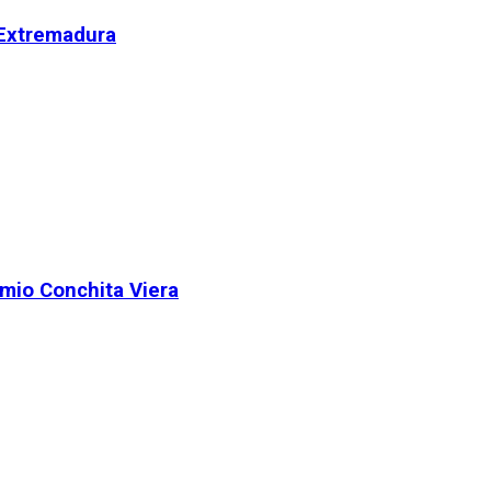
 Extremadura
remio Conchita Viera