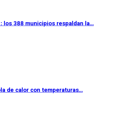
 los 388 municipios respaldan la…
la de calor con temperaturas…