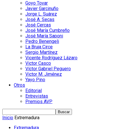
Goyo Tovar
Javier Garcinuño
Jorge L. Suárez
José A. Secas
José Cercas
José María Cumbreño
José María Saponi
Pedro Benengeli
La Bruja Circe
Sergio Martínez
Vicente Rodríguez Lázaro
Victor Casco
Víctor Gabriel Peguero
Victor M. Jiménez
Yayo Pino
Otros
Editorial
Entrevistas
Premios AVP
Inicio
Extremadura
Extremadura