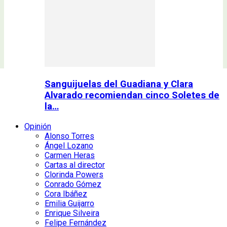
Sanguijuelas del Guadiana y Clara
Alvarado recomiendan cinco Soletes de
la…
Opinión
Alonso Torres
Ángel Lozano
Carmen Heras
Cartas al director
Clorinda Powers
Conrado Gómez
Cora Ibáñez
Emilia Guijarro
Enrique Silveira
Felipe Fernández