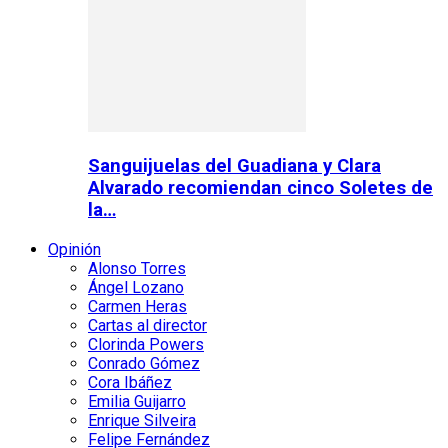
Sanguijuelas del Guadiana y Clara
Alvarado recomiendan cinco Soletes de
la…
Opinión
Alonso Torres
Ángel Lozano
Carmen Heras
Cartas al director
Clorinda Powers
Conrado Gómez
Cora Ibáñez
Emilia Guijarro
Enrique Silveira
Felipe Fernández