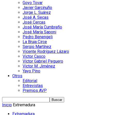
Goyo Tovar
Javier Garcinuño
Jorge L. Suárez
José A. Secas
José Cercas
José María Cumbreño
José María Saponi
Pedro Benengeli
La Bruja Circe
Sergio Martínez
Vicente Rodríguez Lázaro
Victor Casco
Víctor Gabriel Peguero
Victor M. Jiménez
Yayo Pino
Otros
Editorial
Entrevistas
Premios AVP
Inicio
Extremadura
Extremadura