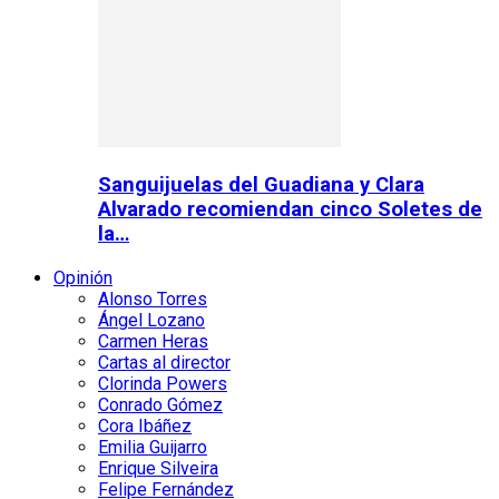
Sanguijuelas del Guadiana y Clara
Alvarado recomiendan cinco Soletes de
la…
Opinión
Alonso Torres
Ángel Lozano
Carmen Heras
Cartas al director
Clorinda Powers
Conrado Gómez
Cora Ibáñez
Emilia Guijarro
Enrique Silveira
Felipe Fernández