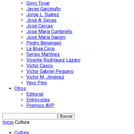
Goyo Tovar
Javier Garcinuño
Jorge L. Suárez
José A. Secas
José Cercas
José María Cumbreño
José María Saponi
Pedro Benengeli
La Bruja Circe
Sergio Martínez
Vicente Rodríguez Lázaro
Victor Casco
Víctor Gabriel Peguero
Victor M. Jiménez
Yayo Pino
Otros
Editorial
Entrevistas
Premios AVP
Inicio
Cultura
Cultura