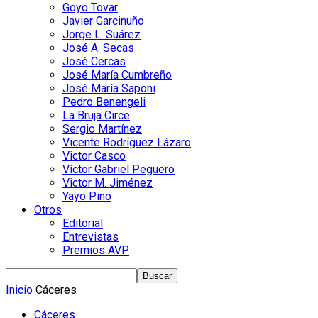
Goyo Tovar
Javier Garcinuño
Jorge L. Suárez
José A. Secas
José Cercas
José María Cumbreño
José María Saponi
Pedro Benengeli
La Bruja Circe
Sergio Martínez
Vicente Rodríguez Lázaro
Victor Casco
Víctor Gabriel Peguero
Victor M. Jiménez
Yayo Pino
Otros
Editorial
Entrevistas
Premios AVP
Inicio
Cáceres
Cáceres