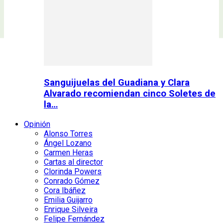
Sanguijuelas del Guadiana y Clara
Alvarado recomiendan cinco Soletes de
la…
Opinión
Alonso Torres
Ángel Lozano
Carmen Heras
Cartas al director
Clorinda Powers
Conrado Gómez
Cora Ibáñez
Emilia Guijarro
Enrique Silveira
Felipe Fernández