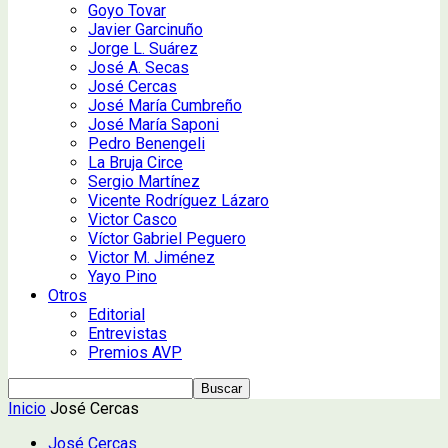
Goyo Tovar
Javier Garcinuño
Jorge L. Suárez
José A. Secas
José Cercas
José María Cumbreño
José María Saponi
Pedro Benengeli
La Bruja Circe
Sergio Martínez
Vicente Rodríguez Lázaro
Victor Casco
Víctor Gabriel Peguero
Victor M. Jiménez
Yayo Pino
Otros
Editorial
Entrevistas
Premios AVP
Inicio
José Cercas
José Cercas