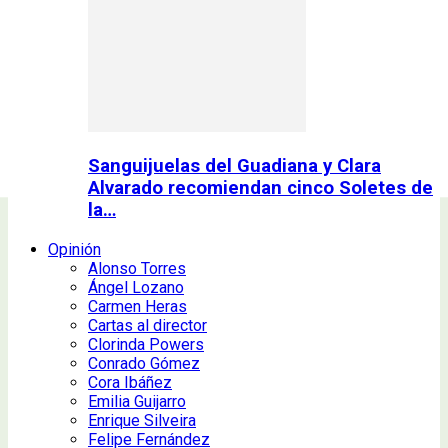
Sanguijuelas del Guadiana y Clara
Alvarado recomiendan cinco Soletes de
la…
Opinión
Alonso Torres
Ángel Lozano
Carmen Heras
Cartas al director
Clorinda Powers
Conrado Gómez
Cora Ibáñez
Emilia Guijarro
Enrique Silveira
Felipe Fernández