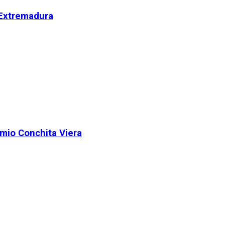
 Extremadura
remio Conchita Viera