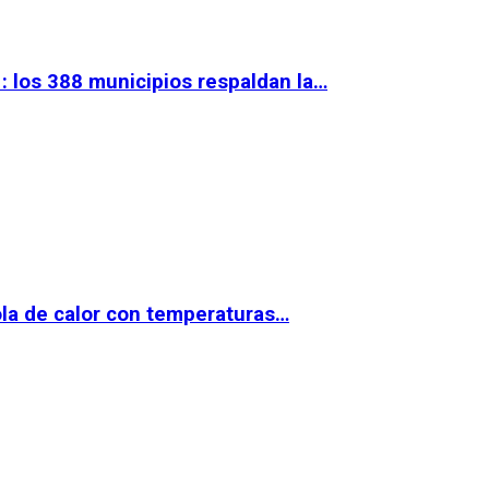
 los 388 municipios respaldan la…
la de calor con temperaturas…