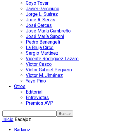
Goyo Tovar
Javier Garcinuño
Jorge L. Suárez
José A. Secas
José Cercas
José María Cumbreño
José María Saponi
Pedro Benengeli
La Bruja Circe
Sergio Martínez
Vicente Rodríguez Lázaro
Victor Casco
Víctor Gabriel Peguero
Victor M. Jiménez
Yayo Pino
Otros
Editorial
Entrevistas
Premios AVP
Inicio
Badajoz
Badajoz