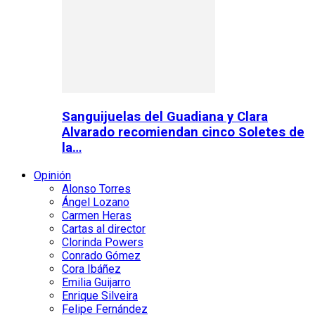
Sanguijuelas del Guadiana y Clara
Alvarado recomiendan cinco Soletes de
la…
Opinión
Alonso Torres
Ángel Lozano
Carmen Heras
Cartas al director
Clorinda Powers
Conrado Gómez
Cora Ibáñez
Emilia Guijarro
Enrique Silveira
Felipe Fernández