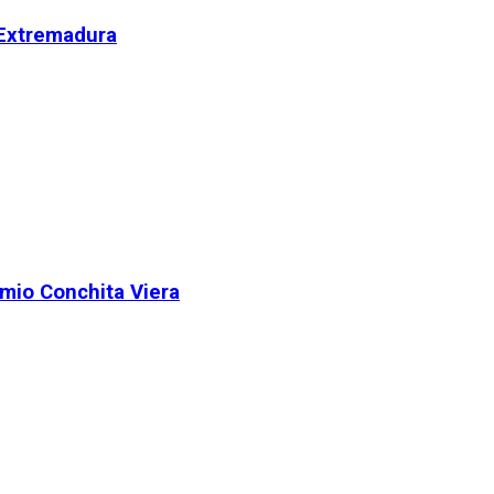
 Extremadura
remio Conchita Viera