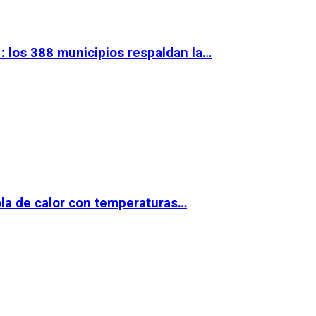
 los 388 municipios respaldan la…
la de calor con temperaturas…