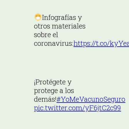
Infografías y
otros materiales
sobre el
coronavirus:
https://t.co/kyY
¡Protégete y
protege a los
demás!
#YoMeVacunoSeguro
pic.twitter.com/yF6jtC2c99