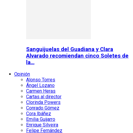
Sanguijuelas del Guadiana y Clara
Alvarado recomiendan cinco Soletes de
la…
Opinión
Alonso Torres
Ángel Lozano
Carmen Heras
Cartas al director
Clorinda Powers
Conrado Gómez
Cora Ibáñez
Emilia Guijarro
Enrique Silveira
Felipe Fernández