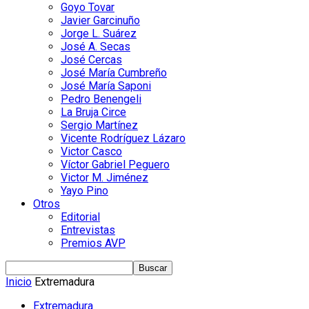
Goyo Tovar
Javier Garcinuño
Jorge L. Suárez
José A. Secas
José Cercas
José María Cumbreño
José María Saponi
Pedro Benengeli
La Bruja Circe
Sergio Martínez
Vicente Rodríguez Lázaro
Victor Casco
Víctor Gabriel Peguero
Victor M. Jiménez
Yayo Pino
Otros
Editorial
Entrevistas
Premios AVP
Inicio
Extremadura
Extremadura