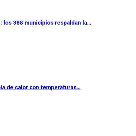
 los 388 municipios respaldan la…
la de calor con temperaturas…