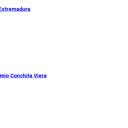
 Extremadura
remio Conchita Viera