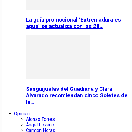
La guía promocional ‘Extremadura es
agua’ se actualiza con las 28…
Sanguijuelas del Guadiana y Clara
Alvarado recomiendan cinco Soletes de
la…
Opinión
Alonso Torres
Ángel Lozano
Carmen Heras