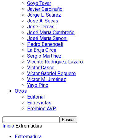
Goyo Tovar
Javier Garcinuño
Jorge L. Suárez
José A. Secas
José Cercas
José María Cumbreño
José María Saponi
Pedro Benengeli
La Bruja Circe
Sergio Martínez
Vicente Rodríguez Lázaro
Victor Casco
Víctor Gabriel Peguero
Victor M. Jiménez
Yayo Pino
Otros
Editorial
Entrevistas
Premios AVP
Inicio
Extremadura
Extremadura