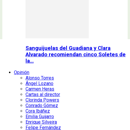
Sanguijuelas del Guadiana y Clara
Alvarado recomiendan cinco Soletes de
la…
Opinión
Alonso Torres
Ángel Lozano
Carmen Heras
Cartas al director
Clorinda Powers
Conrado Gómez
Cora Ibáñez
Emilia Guijarro
Enrique Silveira
Felipe Fernández