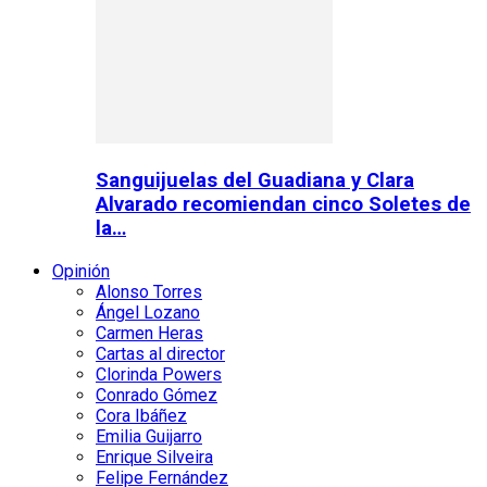
Sanguijuelas del Guadiana y Clara
Alvarado recomiendan cinco Soletes de
la…
Opinión
Alonso Torres
Ángel Lozano
Carmen Heras
Cartas al director
Clorinda Powers
Conrado Gómez
Cora Ibáñez
Emilia Guijarro
Enrique Silveira
Felipe Fernández