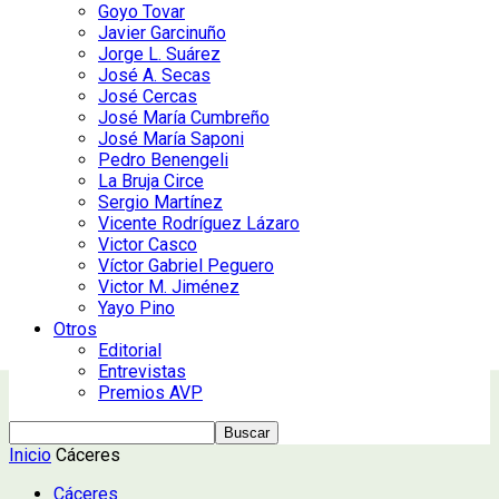
Goyo Tovar
Javier Garcinuño
Jorge L. Suárez
José A. Secas
José Cercas
José María Cumbreño
José María Saponi
Pedro Benengeli
La Bruja Circe
Sergio Martínez
Vicente Rodríguez Lázaro
Victor Casco
Víctor Gabriel Peguero
Victor M. Jiménez
Yayo Pino
Otros
Editorial
Entrevistas
Premios AVP
Inicio
Cáceres
Cáceres