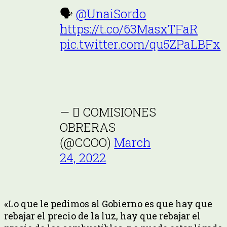
🗣
@UnaiSordo
https://t.co/63MasxTFaR
pic.twitter.com/qu5ZPaLBFx
—  COMISIONES
OBRERAS
(@CCOO)
March
24, 2022
«Lo que le pedimos al Gobierno es que hay que
rebajar el precio de la luz, hay que rebajar el