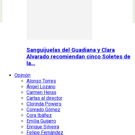
Sanguijuelas del Guadiana y Clara
Alvarado recomiendan cinco Soletes de
la…
Opinión
Alonso Torres
Ángel Lozano
Carmen Heras
Cartas al director
Clorinda Powers
Conrado Gómez
Cora Ibáñez
Emilia Guijarro
Enrique Silveira
Felipe Fernández