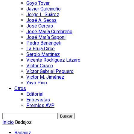
Goyo Tovar
Javier Garcinuño
Jorge L. Suárez
José A. Secas
José Cercas
José María Cumbreño
José María Saponi
Pedro Benengeli
La Bruja Circe
Sergio Martínez
Vicente Rodríguez Lázaro
Victor Casco
Víctor Gabriel Peguero
Victor M. Jiménez
Yayo Pino
Otros
Editorial
Entrevistas
Premios AVP
Inicio
Badajoz
Badajoz