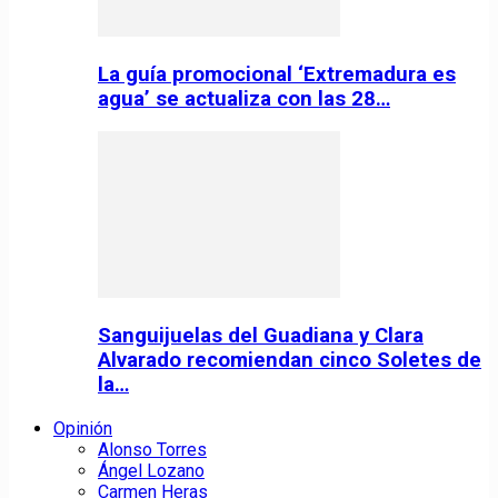
La guía promocional ‘Extremadura es
agua’ se actualiza con las 28…
Sanguijuelas del Guadiana y Clara
Alvarado recomiendan cinco Soletes de
la…
Opinión
Alonso Torres
Ángel Lozano
Carmen Heras