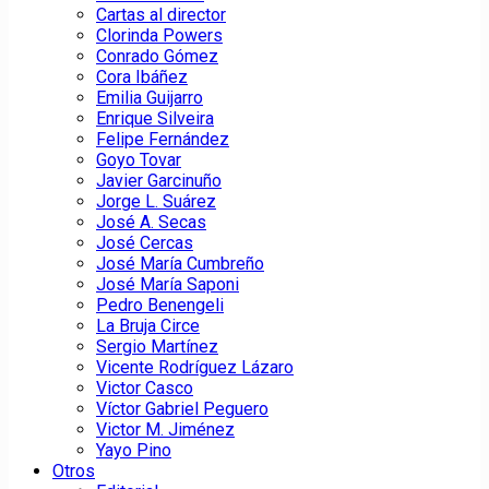
Cartas al director
Clorinda Powers
Conrado Gómez
Cora Ibáñez
Emilia Guijarro
Enrique Silveira
Felipe Fernández
Goyo Tovar
Javier Garcinuño
Jorge L. Suárez
José A. Secas
José Cercas
José María Cumbreño
José María Saponi
Pedro Benengeli
La Bruja Circe
Sergio Martínez
Vicente Rodríguez Lázaro
Victor Casco
Víctor Gabriel Peguero
Victor M. Jiménez
Yayo Pino
Otros