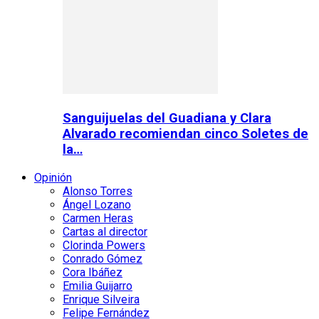
Sanguijuelas del Guadiana y Clara
Alvarado recomiendan cinco Soletes de
la…
Opinión
Alonso Torres
Ángel Lozano
Carmen Heras
Cartas al director
Clorinda Powers
Conrado Gómez
Cora Ibáñez
Emilia Guijarro
Enrique Silveira
Felipe Fernández