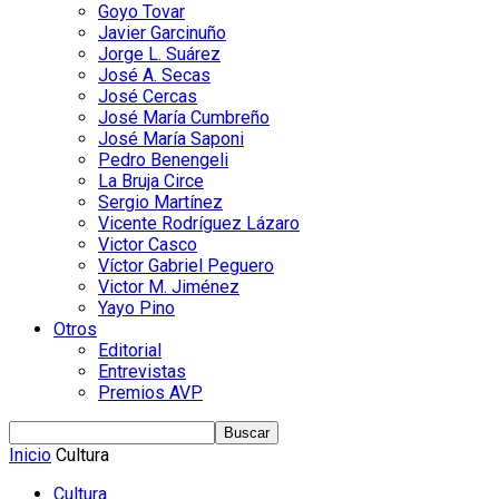
Goyo Tovar
Javier Garcinuño
Jorge L. Suárez
José A. Secas
José Cercas
José María Cumbreño
José María Saponi
Pedro Benengeli
La Bruja Circe
Sergio Martínez
Vicente Rodríguez Lázaro
Victor Casco
Víctor Gabriel Peguero
Victor M. Jiménez
Yayo Pino
Otros
Editorial
Entrevistas
Premios AVP
Inicio
Cultura
Cultura