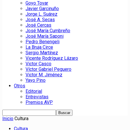
Goyo Tovar
Javier Garcinuño
Jorge L. Suárez
José A. Secas
José Cercas
José María Cumbreño
José María Saponi
Pedro Benengeli
La Bruja Circe
Sergio Martínez
Vicente Rodríguez Lázaro
Victor Casco
Víctor Gabriel Peguero
Victor M. Jiménez
Yayo Pino
Otros
Editorial
Entrevistas
Premios AVP
Inicio
Cultura
Cultura