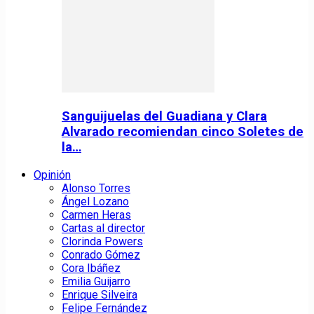
Sanguijuelas del Guadiana y Clara
Alvarado recomiendan cinco Soletes de
la…
Opinión
Alonso Torres
Ángel Lozano
Carmen Heras
Cartas al director
Clorinda Powers
Conrado Gómez
Cora Ibáñez
Emilia Guijarro
Enrique Silveira
Felipe Fernández