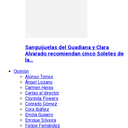
Sanguijuelas del Guadiana y Clara
Alvarado recomiendan cinco Soletes de
la…
Opinión
Alonso Torres
Ángel Lozano
Carmen Heras
Cartas al director
Clorinda Powers
Conrado Gómez
Cora Ibáñez
Emilia Guijarro
Enrique Silveira
Felipe Fernández