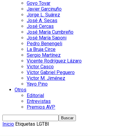
Goyo Tovar
Javier Garcinuño
Jorge L. Suárez
José A. Secas
José Cercas
José María Cumbreño
José María Saponi
Pedro Benengeli
La Bruja Circe
Sergio Martínez
Vicente Rodríguez Lázaro
Victor Casco
Víctor Gabriel Peguero
Victor M. Jiménez
Yayo Pino
Otros
Editorial
Entrevistas
Premios AVP
Inicio
Etiquetas
LGTBI