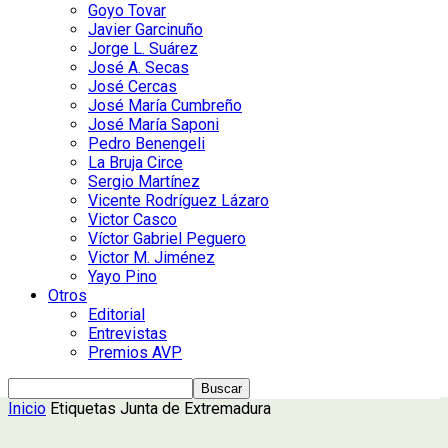
Goyo Tovar
Javier Garcinuño
Jorge L. Suárez
José A. Secas
José Cercas
José María Cumbreño
José María Saponi
Pedro Benengeli
La Bruja Circe
Sergio Martínez
Vicente Rodríguez Lázaro
Victor Casco
Víctor Gabriel Peguero
Victor M. Jiménez
Yayo Pino
Otros
Editorial
Entrevistas
Premios AVP
Inicio
Etiquetas
Junta de Extremadura