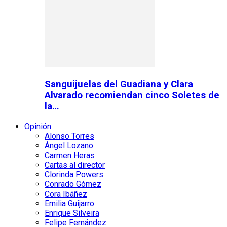
Sanguijuelas del Guadiana y Clara
Alvarado recomiendan cinco Soletes de
la…
Opinión
Alonso Torres
Ángel Lozano
Carmen Heras
Cartas al director
Clorinda Powers
Conrado Gómez
Cora Ibáñez
Emilia Guijarro
Enrique Silveira
Felipe Fernández