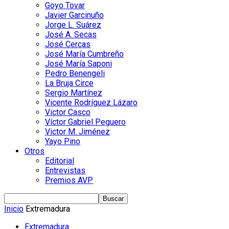
Goyo Tovar
Javier Garcinuño
Jorge L. Suárez
José A. Secas
José Cercas
José María Cumbreño
José María Saponi
Pedro Benengeli
La Bruja Circe
Sergio Martínez
Vicente Rodríguez Lázaro
Victor Casco
Víctor Gabriel Peguero
Victor M. Jiménez
Yayo Pino
Otros
Editorial
Entrevistas
Premios AVP
Inicio
Extremadura
Extremadura