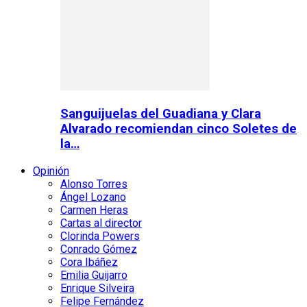
Sanguijuelas del Guadiana y Clara
Alvarado recomiendan cinco Soletes de
la…
Opinión
Alonso Torres
Ángel Lozano
Carmen Heras
Cartas al director
Clorinda Powers
Conrado Gómez
Cora Ibáñez
Emilia Guijarro
Enrique Silveira
Felipe Fernández