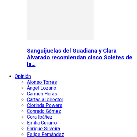
Sanguijuelas del Guadiana y Clara
Alvarado recomiendan cinco Soletes de
la…
Opinión
Alonso Torres
Ángel Lozano
Carmen Heras
Cartas al director
Clorinda Powers
Conrado Gómez
Cora Ibáñez
Emilia Guijarro
Enrique Silveira
Felipe Fernández