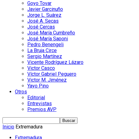
Goyo Tovar
Javier Garcinuño
Jorge L. Suárez
José A. Secas
José Cercas
José María Cumbreño
José María Saponi
Pedro Benengeli
La Bruja Circe
Sergio Martínez
Vicente Rodríguez Lázaro
Victor Casco
Víctor Gabriel Peguero
Victor M. Jiménez
Yayo Pino
Otros
Editorial
Entrevistas
Premios AVP
Inicio
Extremadura
Extremadura