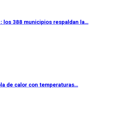
 los 388 municipios respaldan la…
la de calor con temperaturas…