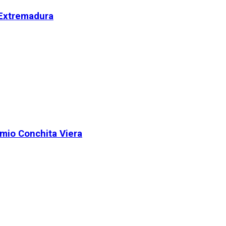
 Extremadura
remio Conchita Viera