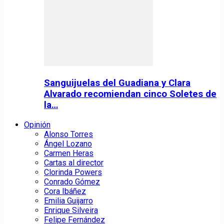
Sanguijuelas del Guadiana y Clara
Alvarado recomiendan cinco Soletes de
la…
Opinión
Alonso Torres
Ángel Lozano
Carmen Heras
Cartas al director
Clorinda Powers
Conrado Gómez
Cora Ibáñez
Emilia Guijarro
Enrique Silveira
Felipe Fernández