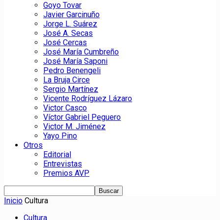
Goyo Tovar
Javier Garcinuño
Jorge L. Suárez
José A. Secas
José Cercas
José María Cumbreño
José María Saponi
Pedro Benengeli
La Bruja Circe
Sergio Martínez
Vicente Rodríguez Lázaro
Victor Casco
Víctor Gabriel Peguero
Victor M. Jiménez
Yayo Pino
Otros
Editorial
Entrevistas
Premios AVP
Inicio
Cultura
Cultura