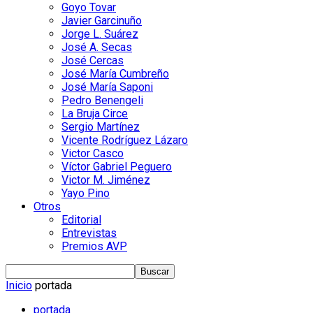
Goyo Tovar
Javier Garcinuño
Jorge L. Suárez
José A. Secas
José Cercas
José María Cumbreño
José María Saponi
Pedro Benengeli
La Bruja Circe
Sergio Martínez
Vicente Rodríguez Lázaro
Victor Casco
Víctor Gabriel Peguero
Victor M. Jiménez
Yayo Pino
Otros
Editorial
Entrevistas
Premios AVP
Inicio
portada
portada