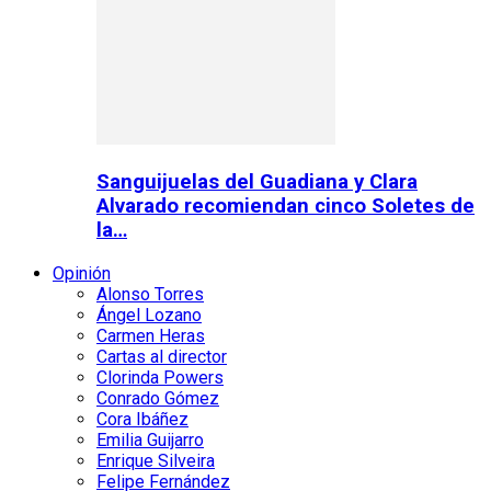
Sanguijuelas del Guadiana y Clara
Alvarado recomiendan cinco Soletes de
la…
Opinión
Alonso Torres
Ángel Lozano
Carmen Heras
Cartas al director
Clorinda Powers
Conrado Gómez
Cora Ibáñez
Emilia Guijarro
Enrique Silveira
Felipe Fernández