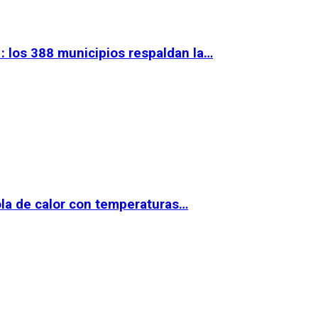
 los 388 municipios respaldan la…
la de calor con temperaturas…