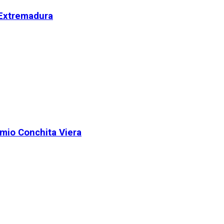
 Extremadura
remio Conchita Viera