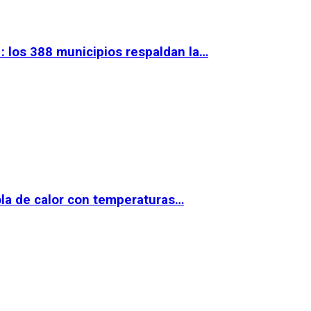
 los 388 municipios respaldan la…
la de calor con temperaturas…