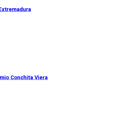
 Extremadura
remio Conchita Viera