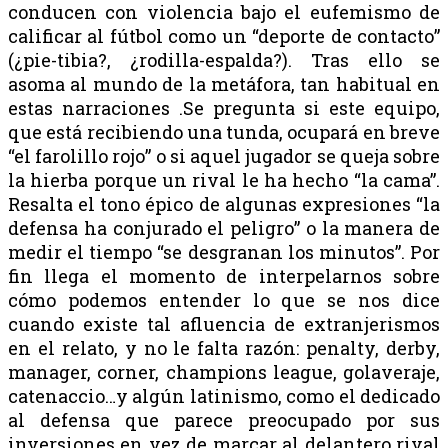
conducen con violencia bajo el eufemismo de
calificar al fútbol como un “deporte de contacto”
(¿pie-tibia?, ¿rodilla-espalda?). Tras ello se
asoma al mundo de la metáfora, tan habitual en
estas narraciones .Se pregunta si este equipo,
que está recibiendo una tunda, ocupará en breve
“el farolillo rojo” o si aquel jugador se queja sobre
la hierba porque un rival le ha hecho “la cama”.
Resalta el tono épico de algunas expresiones “la
defensa ha conjurado el peligro” o la manera de
medir el tiempo “se desgranan los minutos”. Por
fin llega el momento de interpelarnos sobre
cómo podemos entender lo que se nos dice
cuando existe tal afluencia de extranjerismos
en el relato, y no le falta razón: penalty, derby,
manager, corner, champions league, golaveraje,
catenaccio…y algún latinismo, como el dedicado
al defensa que parece preocupado por sus
inversiones en vez de marcar al delantero rival