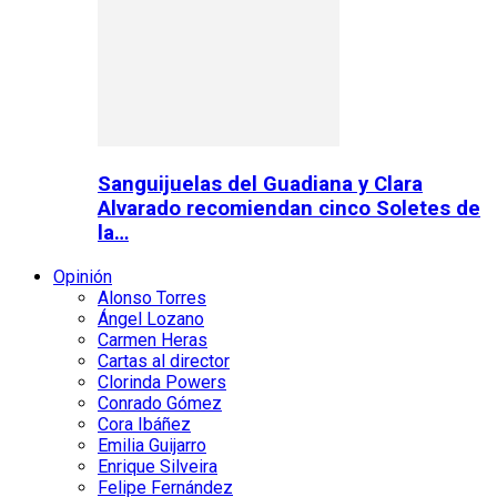
Sanguijuelas del Guadiana y Clara
Alvarado recomiendan cinco Soletes de
la…
Opinión
Alonso Torres
Ángel Lozano
Carmen Heras
Cartas al director
Clorinda Powers
Conrado Gómez
Cora Ibáñez
Emilia Guijarro
Enrique Silveira
Felipe Fernández