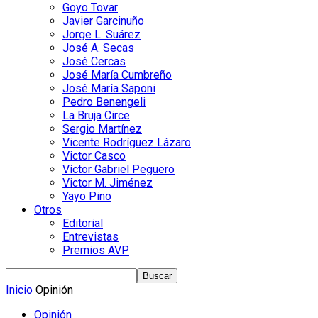
Goyo Tovar
Javier Garcinuño
Jorge L. Suárez
José A. Secas
José Cercas
José María Cumbreño
José María Saponi
Pedro Benengeli
La Bruja Circe
Sergio Martínez
Vicente Rodríguez Lázaro
Victor Casco
Víctor Gabriel Peguero
Victor M. Jiménez
Yayo Pino
Otros
Editorial
Entrevistas
Premios AVP
Inicio
Opinión
Opinión