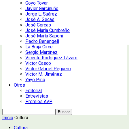
Goyo Tovar
Javier Garcinuño
Jorge L. Suárez
José A. Secas
José Cercas
José María Cumbreño
José María Saponi
Pedro Benengeli
La Bruja Circe
Sergio Martínez
Vicente Rodríguez Lázaro
Victor Casco
Víctor Gabriel Peguero
Victor M. Jiménez
Yayo Pino
Otros
Editorial
Entrevistas
Premios AVP
Inicio
Cultura
Cultura