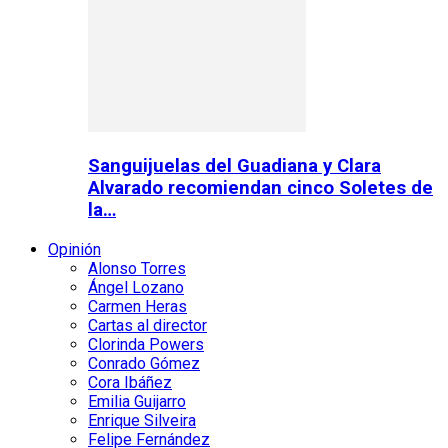
Sanguijuelas del Guadiana y Clara
Alvarado recomiendan cinco Soletes de
la…
Opinión
Alonso Torres
Ángel Lozano
Carmen Heras
Cartas al director
Clorinda Powers
Conrado Gómez
Cora Ibáñez
Emilia Guijarro
Enrique Silveira
Felipe Fernández